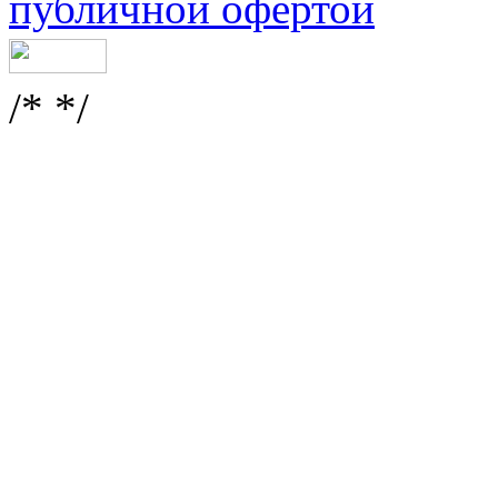
публичной офертой
/* */