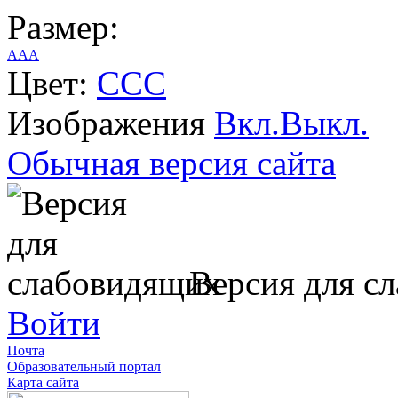
Размер:
A
A
A
Цвет:
C
C
C
Изображения
Вкл.
Выкл.
Обычная версия сайта
Версия для с
Войти
Почта
Образовательный портал
Карта сайта