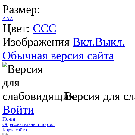
Размер:
A
A
A
Цвет:
C
C
C
Изображения
Вкл.
Выкл.
Обычная версия сайта
Версия для с
Войти
Почта
Образовательный портал
Карта сайта