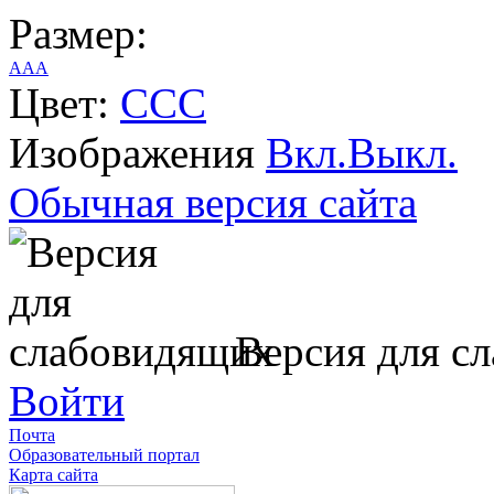
Размер:
A
A
A
Цвет:
C
C
C
Изображения
Вкл.
Выкл.
Обычная версия сайта
Версия для с
Войти
Почта
Образовательный портал
Карта сайта