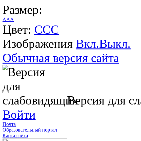
Размер:
A
A
A
Цвет:
C
C
C
Изображения
Вкл.
Выкл.
Обычная версия сайта
Версия для с
Войти
Почта
Образовательный портал
Карта сайта