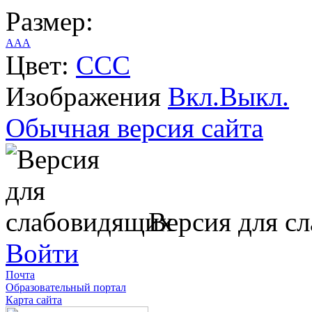
Размер:
A
A
A
Цвет:
C
C
C
Изображения
Вкл.
Выкл.
Обычная версия сайта
Версия для с
Войти
Почта
Образовательный портал
Карта сайта