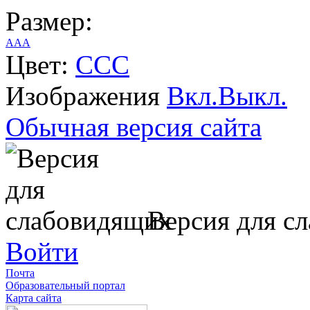
Размер:
A
A
A
Цвет:
C
C
C
Изображения
Вкл.
Выкл.
Обычная версия сайта
Версия для с
Войти
Почта
Образовательный портал
Карта сайта