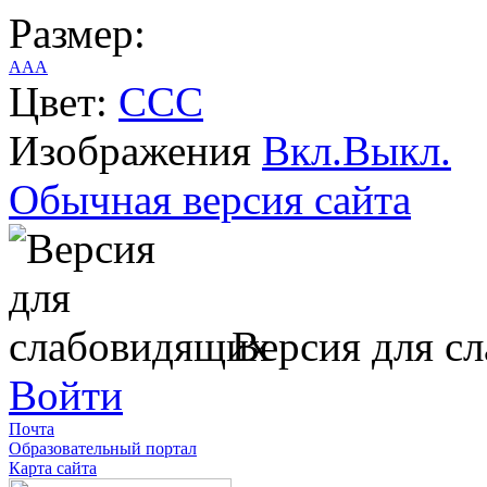
Размер:
A
A
A
Цвет:
C
C
C
Изображения
Вкл.
Выкл.
Обычная версия сайта
Версия для с
Войти
Почта
Образовательный портал
Карта сайта