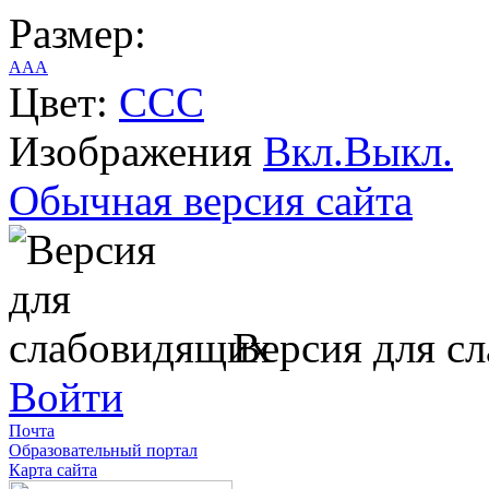
Размер:
A
A
A
Цвет:
C
C
C
Изображения
Вкл.
Выкл.
Обычная версия сайта
Версия для с
Войти
Почта
Образовательный портал
Карта сайта