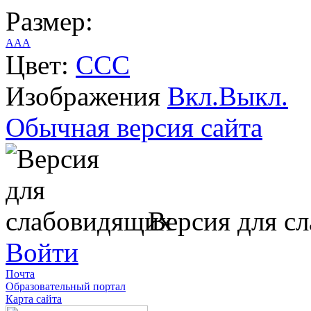
Размер:
A
A
A
Цвет:
C
C
C
Изображения
Вкл.
Выкл.
Обычная версия сайта
Версия для с
Войти
Почта
Образовательный портал
Карта сайта