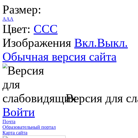
Размер:
A
A
A
Цвет:
C
C
C
Изображения
Вкл.
Выкл.
Обычная версия сайта
Версия для с
Войти
Почта
Образовательный портал
Карта сайта