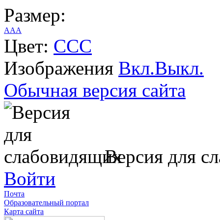
Размер:
A
A
A
Цвет:
C
C
C
Изображения
Вкл.
Выкл.
Обычная версия сайта
Версия для с
Войти
Почта
Образовательный портал
Карта сайта