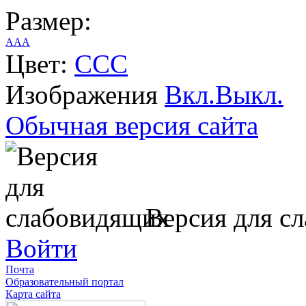
Размер:
A
A
A
Цвет:
C
C
C
Изображения
Вкл.
Выкл.
Обычная версия сайта
Версия для с
Войти
Почта
Образовательный портал
Карта сайта