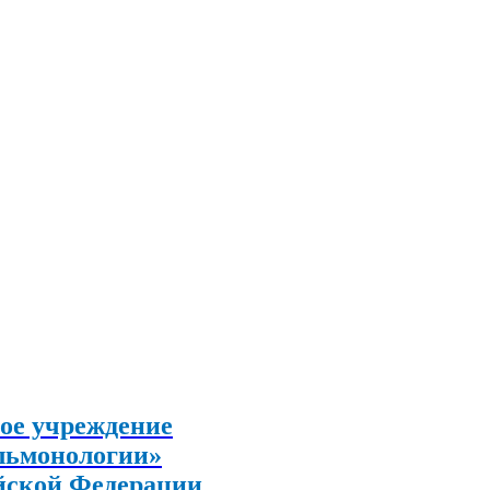
ое учреждение
льмонологии»
йской Федерации