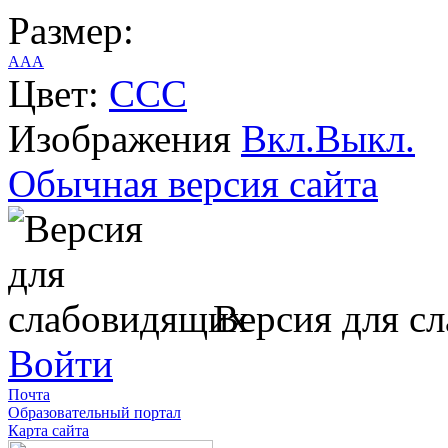
Размер:
A
A
A
Цвет:
C
C
C
Изображения
Вкл.
Выкл.
Обычная версия сайта
Версия для с
Войти
Почта
Образовательный портал
Карта сайта