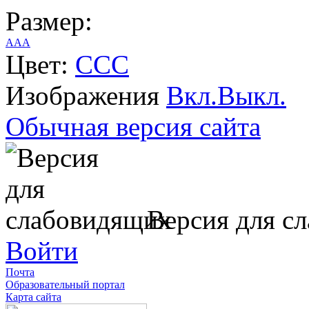
Размер:
A
A
A
Цвет:
C
C
C
Изображения
Вкл.
Выкл.
Обычная версия сайта
Версия для с
Войти
Почта
Образовательный портал
Карта сайта