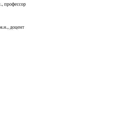
., профессор
м.н., доцент