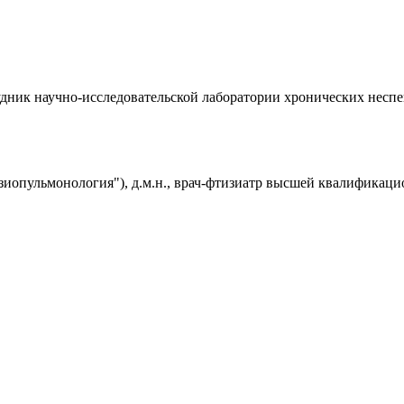
рудник научно-исследовательской лаборатории хронических нес
иопульмонология"), д.м.н., врач-фтизиатр высшей квалификаци