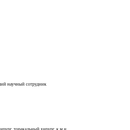
ший научный сотрудник
рург, торакальный хирург, к.м.н.