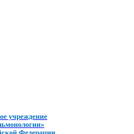
ое учреждение
льмонологии»
йской Федерации