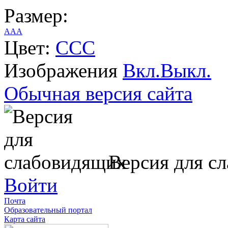
Размер:
A
A
A
Цвет:
C
C
C
Изображения
Вкл.
Выкл.
Обычная версия сайта
Версия для с
Войти
Почта
Образовательный портал
Карта сайта