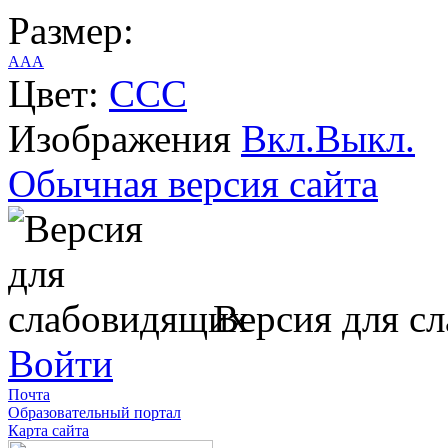
Размер:
A
A
A
Цвет:
C
C
C
Изображения
Вкл.
Выкл.
Обычная версия сайта
Версия для с
Войти
Почта
Образовательный портал
Карта сайта