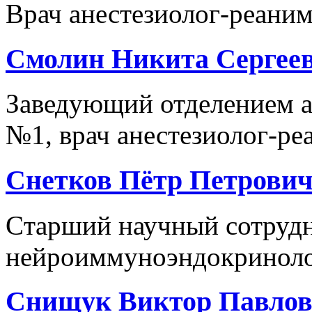
Врач анестезиолог-реаним
Смолин Никита Сергее
Заведующий отделением а
№1, врач анестезиолог-реа
Снетков Пётр Петрови
Cтарший научный сотрудн
нейроиммуноэндокринолог
Снищук Виктор Павло