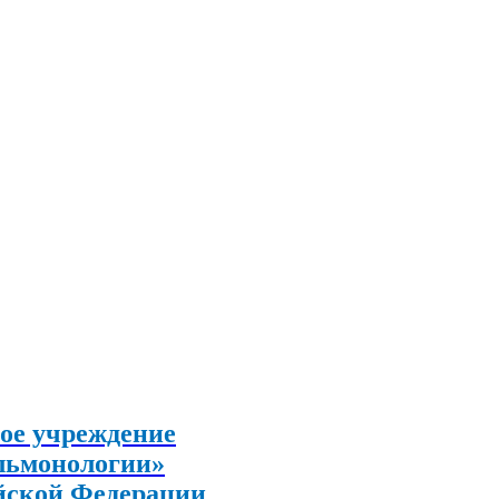
ое учреждение
льмонологии»
йской Федерации