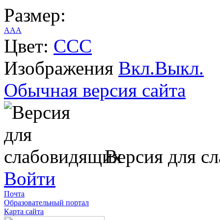
Размер:
A
A
A
Цвет:
C
C
C
Изображения
Вкл.
Выкл.
Обычная версия сайта
Версия для с
Войти
Почта
Образовательный портал
Карта сайта