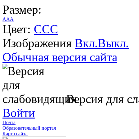
Размер:
A
A
A
Цвет:
C
C
C
Изображения
Вкл.
Выкл.
Обычная версия сайта
Версия для с
Войти
Почта
Образовательный портал
Карта сайта