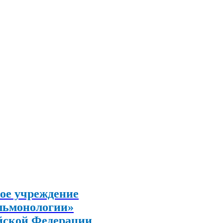
ое учреждение
льмонологии»
йской Федерации