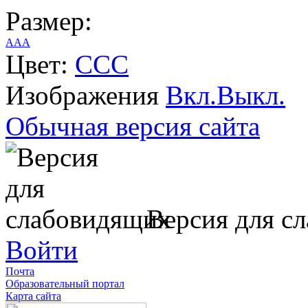
Размер:
A
A
A
Цвет:
C
C
C
Изображения
Вкл.
Выкл.
Обычная версия сайта
Версия для с
Войти
Почта
Образовательный портал
Карта сайта