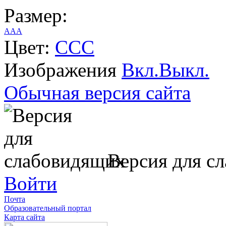
Размер:
A
A
A
Цвет:
C
C
C
Изображения
Вкл.
Выкл.
Обычная версия сайта
Версия для с
Войти
Почта
Образовательный портал
Карта сайта