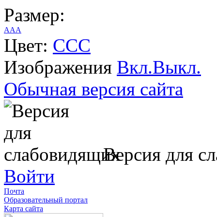
Размер:
A
A
A
Цвет:
C
C
C
Изображения
Вкл.
Выкл.
Обычная версия сайта
Версия для с
Войти
Почта
Образовательный портал
Карта сайта