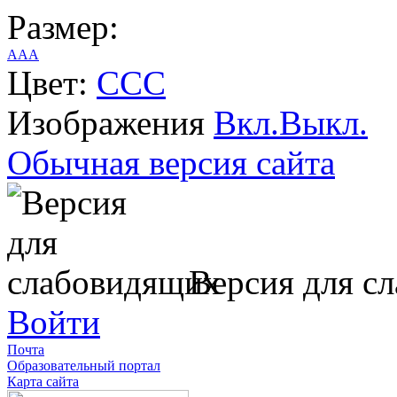
Размер:
A
A
A
Цвет:
C
C
C
Изображения
Вкл.
Выкл.
Обычная версия сайта
Версия для с
Войти
Почта
Образовательный портал
Карта сайта