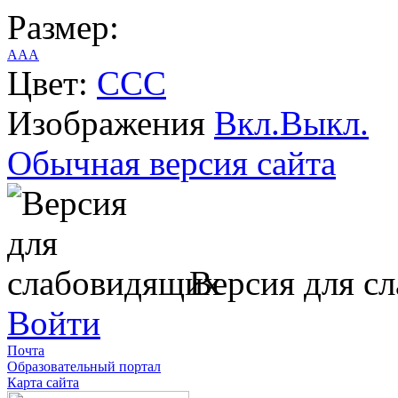
Размер:
A
A
A
Цвет:
C
C
C
Изображения
Вкл.
Выкл.
Обычная версия сайта
Версия для с
Войти
Почта
Образовательный портал
Карта сайта