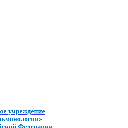
ое учреждение
льмонологии»
йской Федерации