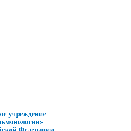
ое учреждение
льмонологии»
йской Федерации