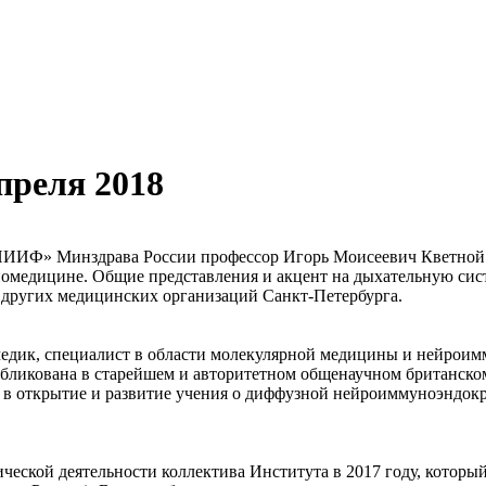
преля 2018
 НИИФ» Минздрава России профессор Игорь Моисеевич Кветной 
омедицине. Общие представления и акцент на дыхательную сист
и других медицинских организаций Санкт-Петербурга.
едик, специалист в области молекулярной медицины и нейроим
бликована в старейшем и авторитетном общенаучном британском
д в открытие и развитие учения о диффузной нейроиммуноэнд
ической деятельности коллектива Института в 2017 году, которы