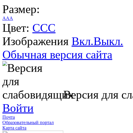
Размер:
A
A
A
Цвет:
C
C
C
Изображения
Вкл.
Выкл.
Обычная версия сайта
Версия для с
Войти
Почта
Образовательный портал
Карта сайта