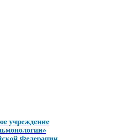
ое учреждение
льмонологии»
йской Федерации