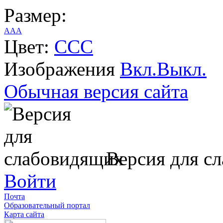
Размер:
A
A
A
Цвет:
C
C
C
Изображения
Вкл.
Выкл.
Обычная версия сайта
Версия для с
Войти
Почта
Образовательный портал
Карта сайта