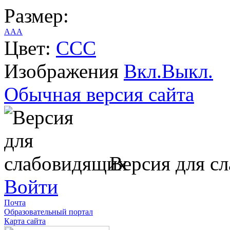
Размер:
A
A
A
Цвет:
C
C
C
Изображения
Вкл.
Выкл.
Обычная версия сайта
Версия для с
Войти
Почта
Образовательный портал
Карта сайта