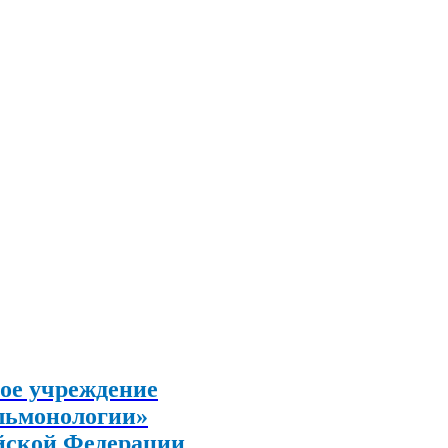
ое учреждение
льмонологии»
йской Федерации