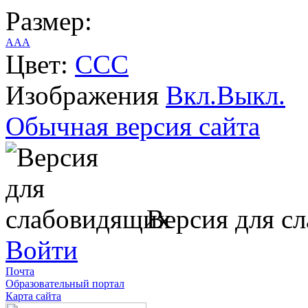
Размер:
A
A
A
Цвет:
C
C
C
Изображения
Вкл.
Выкл.
Обычная версия сайта
Версия для с
Войти
Почта
Образовательный портал
Карта сайта