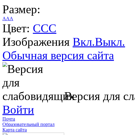
Размер:
A
A
A
Цвет:
C
C
C
Изображения
Вкл.
Выкл.
Обычная версия сайта
Версия для с
Войти
Почта
Образовательный портал
Карта сайта