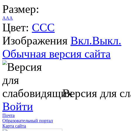
Размер:
A
A
A
Цвет:
C
C
C
Изображения
Вкл.
Выкл.
Обычная версия сайта
Версия для с
Войти
Почта
Образовательный портал
Карта сайта