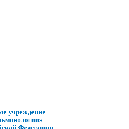
ое учреждение
льмонологии»
йской Федерации