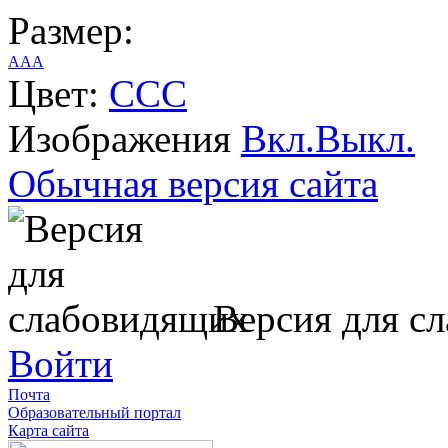
Размер:
A
A
A
Цвет:
C
C
C
Изображения
Вкл.
Выкл.
Обычная версия сайта
Версия для с
Войти
Почта
Образовательный портал
Карта сайта