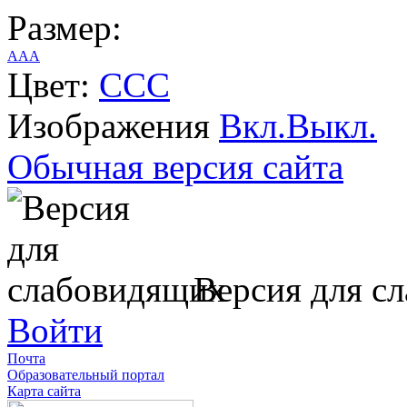
Размер:
A
A
A
Цвет:
C
C
C
Изображения
Вкл.
Выкл.
Обычная версия сайта
Версия для с
Войти
Почта
Образовательный портал
Карта сайта