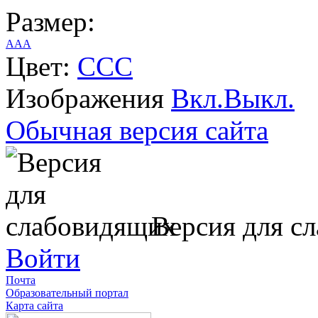
Размер:
A
A
A
Цвет:
C
C
C
Изображения
Вкл.
Выкл.
Обычная версия сайта
Версия для с
Войти
Почта
Образовательный портал
Карта сайта