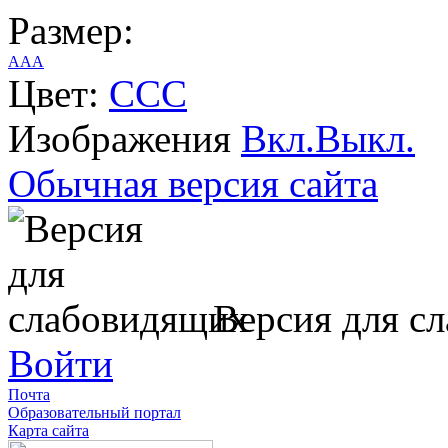
Размер:
A
A
A
Цвет:
C
C
C
Изображения
Вкл.
Выкл.
Обычная версия сайта
Версия для с
Войти
Почта
Образовательный портал
Карта сайта