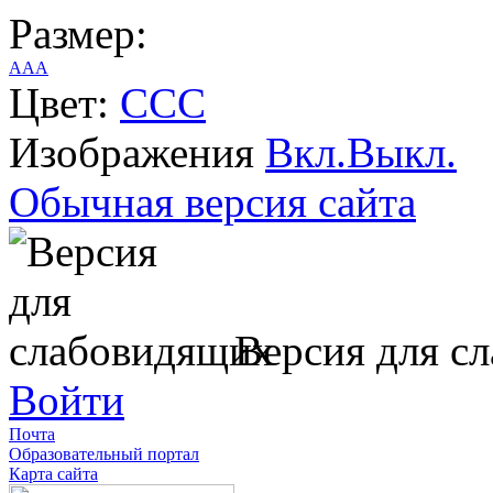
Размер:
A
A
A
Цвет:
C
C
C
Изображения
Вкл.
Выкл.
Обычная версия сайта
Версия для с
Войти
Почта
Образовательный портал
Карта сайта