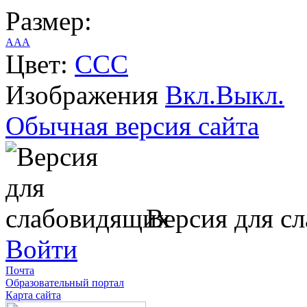
Размер:
A
A
A
Цвет:
C
C
C
Изображения
Вкл.
Выкл.
Обычная версия сайта
Версия для с
Войти
Почта
Образовательный портал
Карта сайта