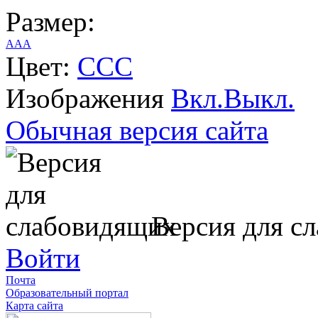
Размер:
A
A
A
Цвет:
C
C
C
Изображения
Вкл.
Выкл.
Обычная версия сайта
Версия для с
Войти
Почта
Образовательный портал
Карта сайта