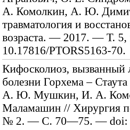
А. Комолкин, А. Ю. Димит
травматология и восстано
возраста. — 2017. — Т. 5,
10.17816/PTORS5163-70.
Кифосколиоз, вызванный
болезни Горхема – Стаута 
А. Ю. Мушкин, И. А. Комо
Маламашин // Хирургия п
№ 2. — С. 70—75. — doi: