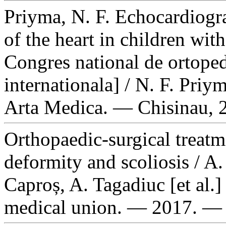
Priyma, N. F. Echocardiogra
of the heart in children with
Congres national de ortoped
internationala] / N. F. Priy
Arta Medica. — Chisinau, 
Orthopaedic-surgical treatm
deformity and scoliosis / A
Caproș, A. Tagadiuc [et al.]
medical union. — 2017. —