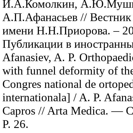
И.А.Комолкин, А.Ю.Мушк
А.П.Афанасьев // Вестник
имени Н.Н.Приорова. – 202
Публикации в иностранн
Afanasiev, A. P. Orthopaedi
with funnel deformity of the 
Congres national de ortoped
internationala] / A. P. Afan
Capros // Arta Medica. — 
P. 26.