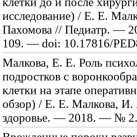
клетки до и после хирург
исследование) / Е. Е. Мал
Пахомова // Педиатр. — 2
109. — doi: 10.17816/PED
Малкова, Е. Е. Роль псих
подростков с воронкообр
клетки на этапе оператив
обзор) / Е. Е. Малкова, И
здоровье. — 2018. — № 2
Врожденные пороки разви