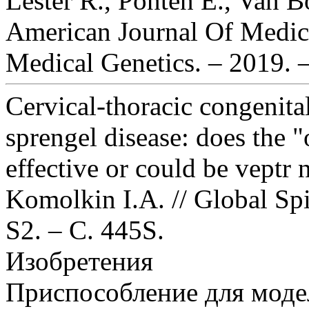
Lester R., Ponten E., Van Bo
American Journal Of Medica
Medical Genetics. – 2019. –
Cervical-thoracic congenital
sprengel disease: does the 
effective or could be veptr
Komolkin I.A. // Global Spi
S2. – С. 445S.
Изобретения
Приспособление для моде