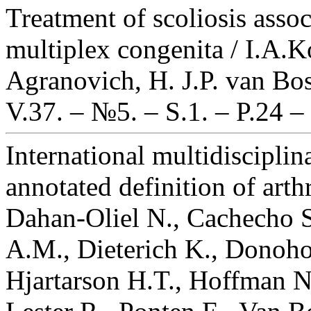
Treatment of scoliosis asso
multiplex congenita / I.A.K
Agranovich, H. J.P. van Bos
V.37. – №5. – S.1. – P.24 –
International multidisciplin
annotated definition of art
Dahan-Oliel N., Cachecho S
A.M., Dieterich K., Donoho
Hjartarson H.T., Hoffman N