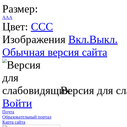
Размер:
A
A
A
Цвет:
C
C
C
Изображения
Вкл.
Выкл.
Обычная версия сайта
Версия для с
Войти
Почта
Образовательный портал
Карта сайта