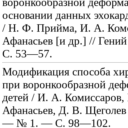
воронкообразной деформац
основании данных эхокар
/ Н. Ф. Прийма, И. А. Ком
Афанасьев [и др.] // Ген
С. 53—57.
Модификация способа хир
при воронкообразной деф
детей / И. А. Комиссаров,
Афанасьев, Д. В. Щеголев
— № 1. — С. 98—102.