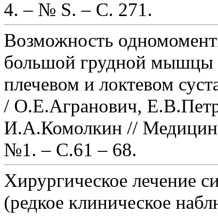
4. – № S. – С. 271.
Возможность одномоментн
большой грудной мышцы д
плечевом и локтевом суст
/ О.Е.Агранович, Е.В.Пет
И.А.Комолкин // Медицинск
№1. – С.61 – 68.
Хирургическое лечение с
(редкое клиническое набл