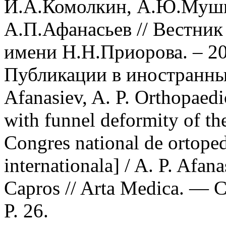
И.А.Комолкин, А.Ю.Мушк
А.П.Афанасьев // Вестник
имени Н.Н.Приорова. – 202
Публикации в иностранн
Afanasiev, A. P. Orthopaedi
with funnel deformity of the 
Congres national de ortoped
internationala] / A. P. Afan
Capros // Arta Medica. — 
P. 26.