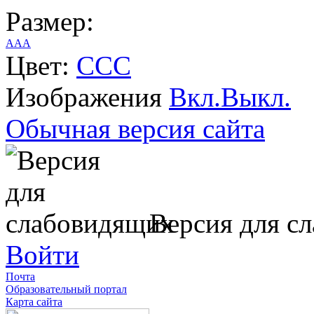
Размер:
A
A
A
Цвет:
C
C
C
Изображения
Вкл.
Выкл.
Обычная версия сайта
Версия для с
Войти
Почта
Образовательный портал
Карта сайта