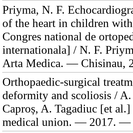
Priyma, N. F. Echocardiogra
of the heart in children with
Congres national de ortoped
internationala] / N. F. Priy
Arta Medica. — Chisinau, 
Orthopaedic-surgical treatm
deformity and scoliosis / A
Caproș, A. Tagadiuc [et al.]
medical union. — 2017. —