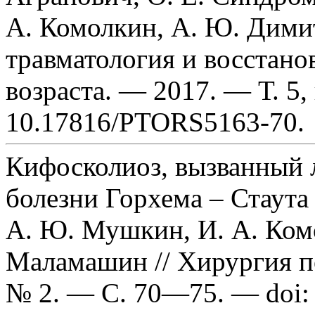
А. Комолкин, А. Ю. Димит
травматология и восстано
возраста. — 2017. — Т. 5,
10.17816/PTORS5163-70.
Кифосколиоз, вызванный
болезни Горхема – Стаута 
А. Ю. Мушкин, И. А. Комо
Маламашин // Хирургия п
№ 2. — С. 70—75. — doi: