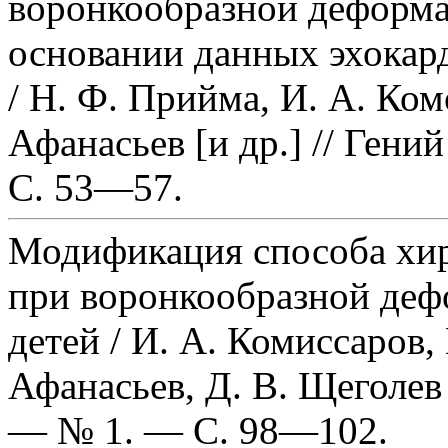
воронкообразной деформац
основании данных эхокар
/ Н. Ф. Прийма, И. А. Ком
Афанасьев [и др.] // Ген
С. 53—57.
Модификация способа хир
при воронкообразной деф
детей / И. А. Комиссаров,
Афанасьев, Д. В. Щеголев
— № 1. — С. 98—102.