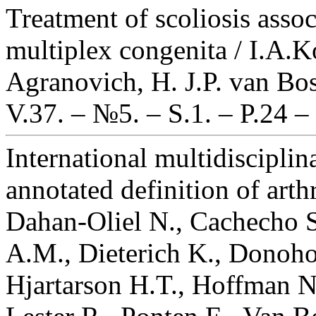
Treatment of scoliosis asso
multiplex congenita / I.A.K
Agranovich, H. J.P. van Bos
V.37. – №5. – S.1. – P.24 –
International multidisciplin
annotated definition of art
Dahan-Oliel N., Cachecho S
A.M., Dieterich K., Donoho
Hjartarson H.T., Hoffman N