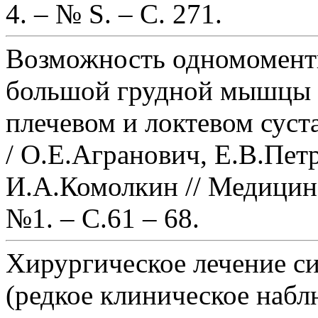
4. – № S. – С. 271.
Возможность одномоментн
большой грудной мышцы д
плечевом и локтевом суст
/ О.Е.Агранович, Е.В.Пет
И.А.Комолкин // Медицинск
№1. – С.61 – 68.
Хирургическое лечение с
(редкое клиническое набл