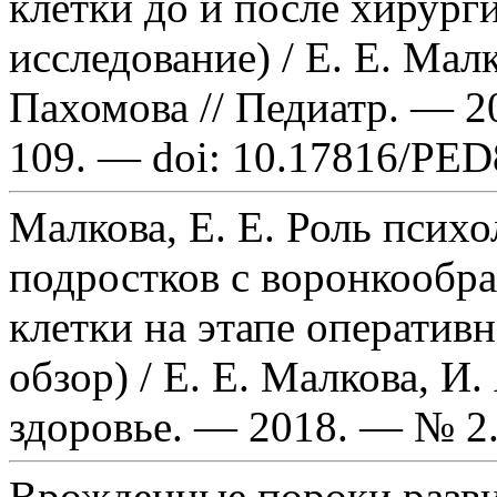
клетки до и после хирург
исследование) / Е. Е. Мал
Пахомова // Педиатр. — 2
109. — doi: 10.17816/PED
Малкова, Е. Е. Роль псих
подростков с воронкообр
клетки на этапе оператив
обзор) / Е. Е. Малкова, И
здоровье. — 2018. — № 2
Врожденные пороки разви