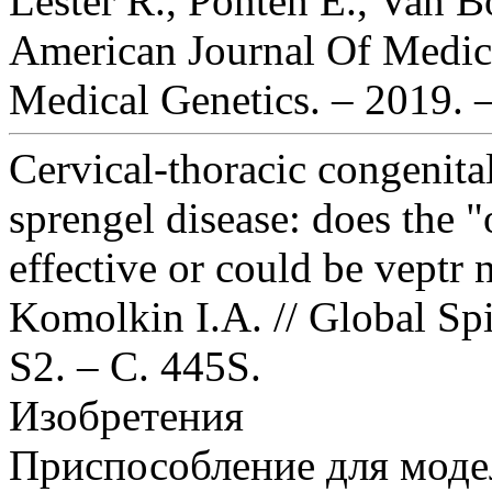
Lester R., Ponten E., Van Bo
American Journal Of Medica
Medical Genetics. – 2019. –
Cervical-thoracic congenital
sprengel disease: does the 
effective or could be veptr
Komolkin I.A. // Global Spi
S2. – С. 445S.
Изобретения
Приспособление для моде