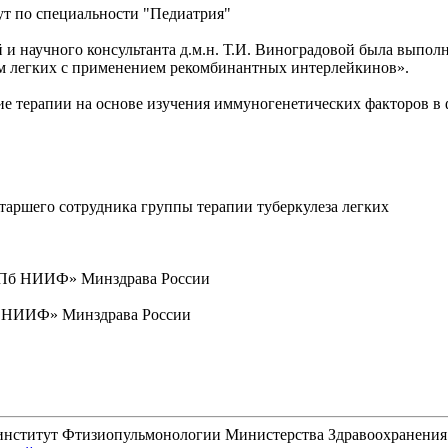
т по специальности "Педиатрия"
 и научного консультанта д.м.н. Т.И. Виноградовой была выпол
м легких с применением рекомбинантных интерлейкинов».
е терапии на основе изучения иммуногенетических факторов в 
 старшего сотрудника группы терапии туберкулеза легких
«СПб НИИФ» Минздрава России
Пб НИИФ» Минздрава России
 институт Фтизиопульмонологии Министерства Здравоохранени