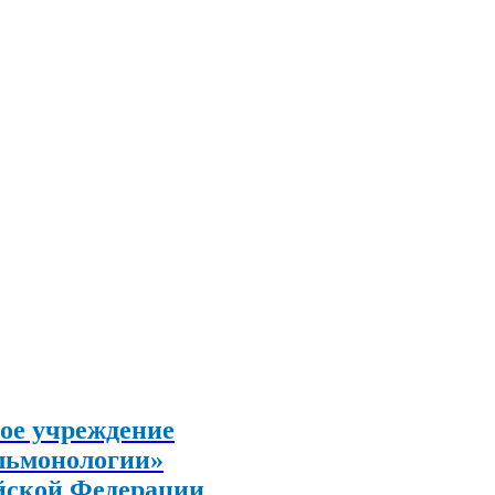
ое учреждение
льмонологии»
йской Федерации