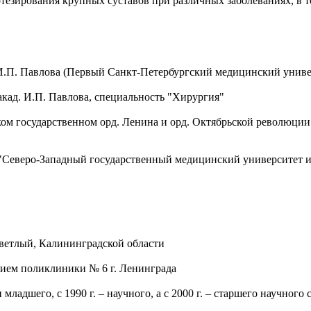
езирования крупных суставов при различных заболеваниях, в то
.П. Павлова (Первый Санкт-Петербургский медицинский универс
кад. И.П. Павлова, специальность "Хирургия"
м государственном орд. Ленина и орд. Октябрьской революции 
Северо-Западный государственный медицинский университет им
Светлый, Калининградской области
ием поликлиники № 6 г. Ленинграда
дшего, с 1990 г. – научного, а с 2000 г. – старшего научного 