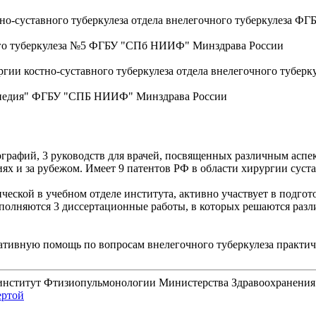
но-суставного туберкулеза отдела внелегочного туберкулеза 
ного туберкулеза №5 ФГБУ "СПб НИИФ" Минздрава России
ргии костно-суставного туберкулеза отдела внелегочного туб
топедия" ФГБУ "СПБ НИИФ" Минздрава России
графий, 3 руководств для врачей, посвященных различным аспе
ях и за рубежом. Имеет 9 патентов РФ в области хирургии суста
ческой в учебном отделе института, активно участвует в подгот
полняются 3 диссертационные работы, в которых решаются раз
ативную помощь по вопросам внелегочного туберкулеза практи
 институт Фтизиопульмонологии Министерства Здравоохранени
ертой