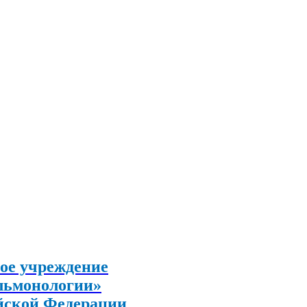
ое учреждение
льмонологии»
йской Федерации