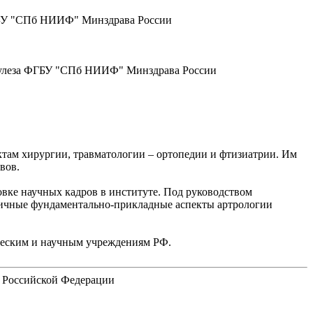
ФГБУ "СПб НИИФ" Минздрава России
еркулеза ФГБУ "СПб НИИФ" Минздрава России
ктам хирургии, травматологии – ортопедии и фтизиатрии. Им
вов.
овке научных кадров в институте. Под руководством
личные фундаментально-прикладные аспекты артрологии
ческим и научным учреждениям РФ.
я Российской Федерации