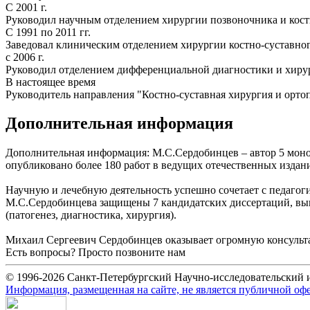
С 2001 г.
Руководил научным отделением хирургии позвоночника и кост
С 1991 по 2011 гг.
Заведовал клиническим отделением хирургии костно-сустав
с 2006 г.
Руководил отделением дифференциальной диагностики и хиру
В настоящее время
Руководитель направления "Костно-суставная хирургия и ор
Дополнительная информация
Дополнительная информация:
М.С.Сердобинцев – автор 5 моно
опубликовано более 180 работ в ведущих отечественных издани
Научную и лечебную деятельность успешно сочетает с педагоги
М.С.Сердобинцева защищены 7 кандидатских диссертаций, вы
(патогенез, диагностика, хирургия).
Михаил Сергеевич Сердобинцев оказывает огромную консульт
Есть вопросы? Просто позвоните нам
+7 (812) 775-75-55
© 1996-2026 Санкт-Петербургский Научно-исследовательский
Информация, размещенная на сайте, не является публичной оф