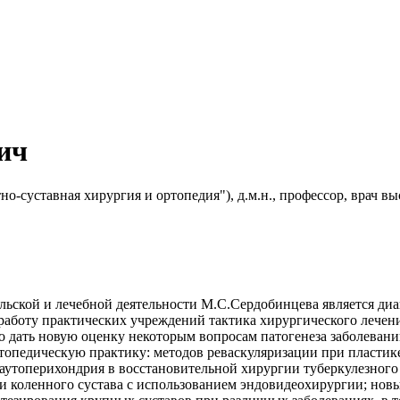
ич
о-суставная хирургия и ортопедия"), д.м.н., профессор, врач 
льской и лечебной деятельности М.С.Сердобинцева является диа
в работу практических учреждений тактика хирургического лече
ло дать новую оценку некоторым вопросам патогенеза заболева
опедическую практику: методов реваскуляризации при пластике
аутоперихондрия в восстановительной хирургии туберкулезного
 коленного сустава с использованием эндовидеохирургии; новы