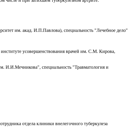
м числе и при затихшем туберкулезном артрите.
итет им. акад. И.П.Павлова), специальность "Лечебное дело"
институте усовершенствования врачей им. С.М. Кирова,
. И.И.Мечникова", специальность "Травматология и
сотрудника отдела клиники внелегочного туберкулеза